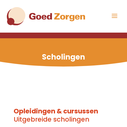
Overslaan
Direct
en
naar
naar
de
Menu
de
hoofdnavigatie
uitklap
inhoud
gaan
Scholingen
Opleidingen & cursussen
Uitgebreide scholingen