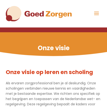
Overslaan
Direct
en
naar
naar
de
Menu
de
hoofdnavigatie
uitklap
inhoud
gaan
Onze visie
Onze visie op leren en scholing
Als ervaren zorgprofessional ben je al deskundig. Onze
scholingen verbinden nieuwe kennis en vaardigheden
met je bestaande expertise. We richten ons specifiek op
het begrijpen en toepassen van de Nederlandse wet- en
regelgeving. Deze regelgeving bepaalt de kaders voor