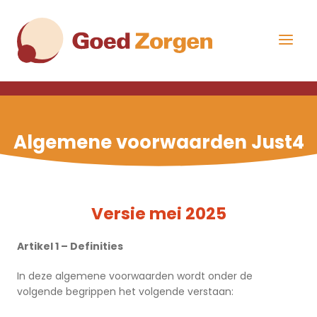
Overslaan
Direct
en
naar
naar
de
Menu
de
hoofdnavigatie
uitklap
inhoud
gaan
Algemene voorwaarden Just4
Versie mei 2025
Artikel 1 – Definities
In deze algemene voorwaarden wordt onder de
volgende begrippen het volgende verstaan: