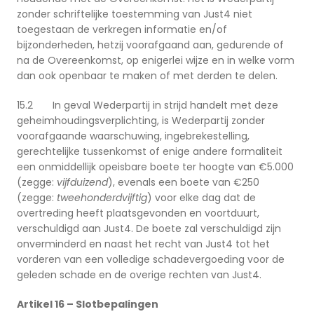
zonder schriftelijke toestemming van Just4 niet
toegestaan de verkregen informatie en/of
bijzonderheden, hetzij voorafgaand aan, gedurende of
na de Overeenkomst, op enigerlei wijze en in welke vorm
dan ook openbaar te maken of met derden te delen.
15.2 In geval Wederpartij in strijd handelt met deze
geheimhoudingsverplichting, is Wederpartij zonder
voorafgaande waarschuwing, ingebrekestelling,
gerechtelijke tussenkomst of enige andere formaliteit
een onmiddellijk opeisbare boete ter hoogte van €5.000
(zegge:
vijfduizend
), evenals een boete van €250
(zegge:
tweehonderdvijftig
) voor elke dag dat de
overtreding heeft plaatsgevonden en voortduurt,
verschuldigd aan Just4. De boete zal verschuldigd zijn
onverminderd en naast het recht van Just4 tot het
vorderen van een volledige schadevergoeding voor de
geleden schade en de overige rechten van Just4.
Artikel 16 – Slotbepalingen