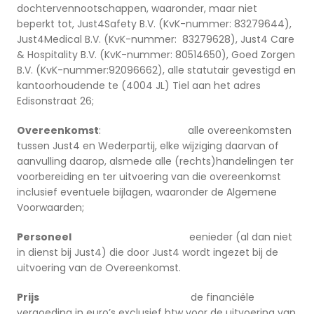
dochtervennootschappen, waaronder, maar niet
beperkt tot, Just4Safety B.V. (KvK-nummer: 83279644),
Just4Medical B.V. (KvK-nummer: 83279628), Just4 Care
& Hospitality B.V. (KvK-nummer: 80514650), Goed Zorgen
B.V. (KvK-nummer:92096662), alle statutair gevestigd en
kantoorhoudende te (4004 JL) Tiel aan het adres
Edisonstraat 26;
Overeenkomst
: alle overeenkomsten
tussen Just4 en Wederpartij, elke wijziging daarvan of
aanvulling daarop, alsmede alle (rechts)handelingen ter
voorbereiding en ter uitvoering van die overeenkomst
inclusief eventuele bijlagen, waaronder de Algemene
Voorwaarden;
Personeel
eenieder (al dan niet
in dienst bij Just4) die door Just4 wordt ingezet bij de
uitvoering van de Overeenkomst.
Prijs
de financiële
vergoeding in euro’s exclusief btw voor de uitvoering van