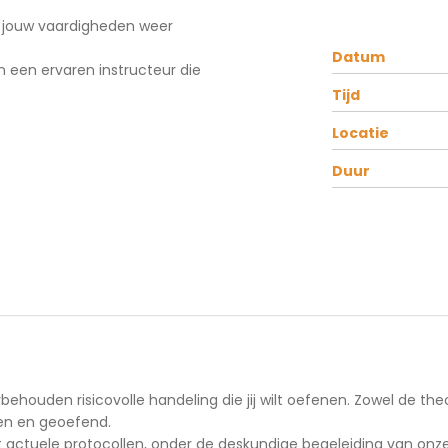
om jouw vaardigheden weer
Datum
n een ervaren instructeur die
Tijd
Locatie
Duur
rbehouden risicovolle handeling die jij wilt oefenen. Zowel de th
g worden besproken en geoefend.
t actuele protocollen, onder de deskundige begeleiding van onze