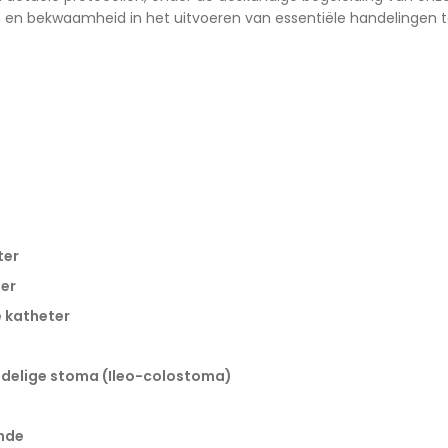
n en bekwaamheid in het uitvoeren van essentiële handelingen t
ter
er
 katheter
2-delige stoma (Ileo-colostoma)
nde