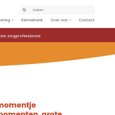
Zoeken
naar:
cering
Kennisbank
Over ons
Contact
oor zorgprofessionals
-momentje
momenten, grote