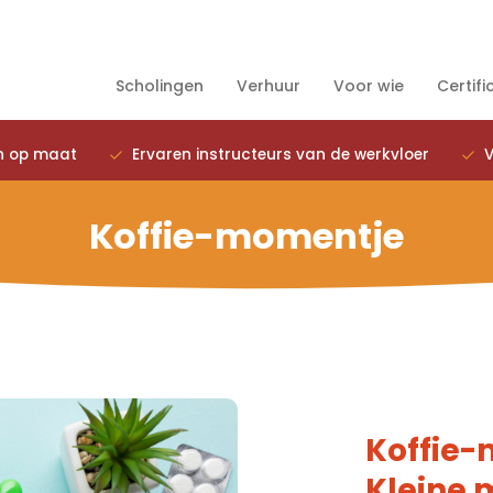
Scholingen
Verhuur
Voor wie
Certifi
n op maat
Ervaren instructeurs van de werkvloer
V
Koffie-momentje
Koffie
Kleine 