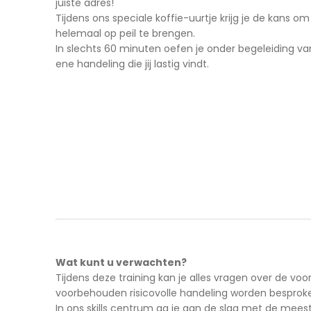
juiste adres!
Tijdens ons speciale koffie-uurtje krijg je de kans 
helemaal op peil te brengen.
In slechts 60 minuten oefen je onder begeleiding va
ene handeling die jij lastig vindt.
Wat kunt u verwachten?
Tijdens deze training kan je alles vragen over de voo
voorbehouden risicovolle handelin
In ons skills centrum ga je aan de slag met de mees