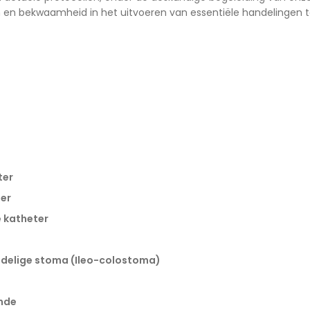
n en bekwaamheid in het uitvoeren van essentiële handelingen t
ter
er
 katheter
2-delige stoma (Ileo-colostoma)
nde