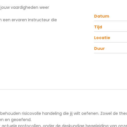
om jouw vaardigheden weer
Datum
n een ervaren instructeur die
Tijd
Locatie
Duur
rbehouden risicovolle handeling die jij wilt oefenen. Zowel de th
g worden besproken en geoefend.
t actuele protocollen, onder de deskundige begeleiding van onze