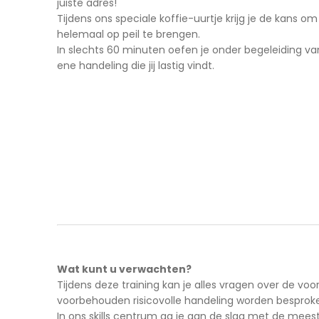
juiste adres!
Tijdens ons speciale koffie-uurtje krijg je de kans 
helemaal op peil te brengen.
In slechts 60 minuten oefen je onder begeleiding va
ene handeling die jij lastig vindt.
Wat kunt u verwachten?
Tijdens deze training kan je alles vragen over de voo
voorbehouden risicovolle handelin
In ons skills centrum ga je aan de slag met de mees