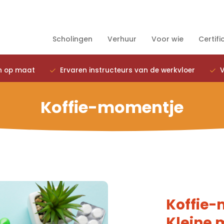
Scholingen
Verhuur
Voor wie
Certifi
n op maat
Ervaren instructeurs van de werkvloer
V
Koffie-momentje
Koffie
Kleine 