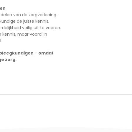
gen
rdelen van de zorgverlening.
undige de juiste kennis,
ijkheid veilig uit te voeren.
n kennis, maar vooral in
t.
rpleegkundigen – omdat
ge zorg.