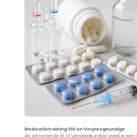
Medicatietraining VIG en Verpleegkundige
Als Verzorgende IG of Verpleegkundige speel je een cr