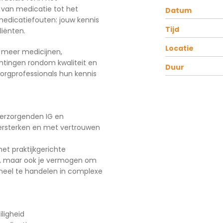
van medicatie tot het
Datum
medicatiefouten: jouw kennis
Tijd
liënten.
Locatie
 meer medicijnen,
tingen rondom kwaliteit en
Duur
zorgprofessionals hun kennis
Verzorgenden IG en
ersterken en met vertrouwen
et praktijkgerichte
nis, maar ook je vermogen om
ioneel te handelen in complexe
ligheid