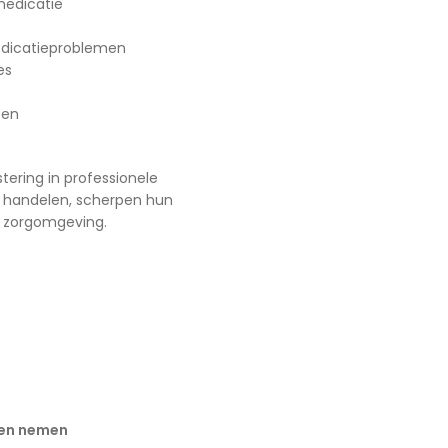
medicatie
edicatieproblemen
es
ten
ering in professionele
n handelen, scherpen hun
ge zorgomgeving.
s
ven nemen