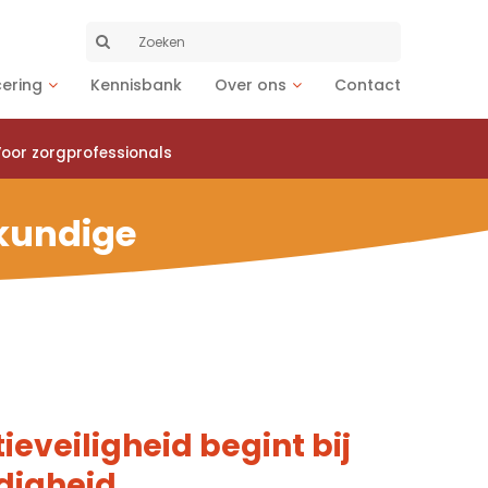
Zoeken
naar:
cering
Kennisbank
Over ons
Contact
oor zorgprofessionals
gkundige
ieveiligheid begint bij
digheid