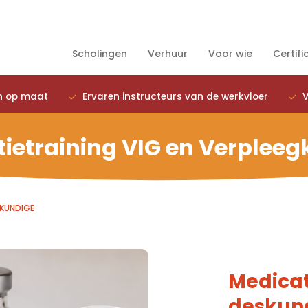
Scholingen
Verhuur
Voor wie
Certifi
n op maat
Ervaren instructeurs van de werkvloer
V
ietraining VIG en Verplee
GKUNDIGE
Medicat
deskun