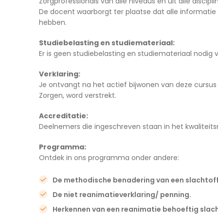
Zorgprofessionals van alle niveaus en uit alle disci
De docent waarborgt ter plaatse dat alle informatie 
hebben.
Studiebelasting en studiemateriaal:
Er is geen studiebelasting en studiemateriaal nodig 
Verklaring:
Je ontvangt na het actief bijwonen van deze cursus
Zorgen, word verstrekt.
Accreditatie:
Deelnemers die ingeschreven staan in het kwaliteit
Programma:
Ontdek in ons programma onder andere:
De methodische benadering van een slachtoff
De niet reanimatieverklaring/ penning.
Herkennen van een reanimatie behoeftig slach