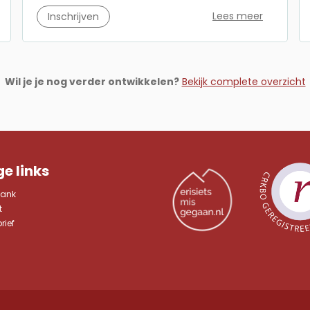
Lees meer
Inschrijven
Wil je je nog verder ontwikkelen?
Bekijk complete overzicht
e links
bank
t
rief