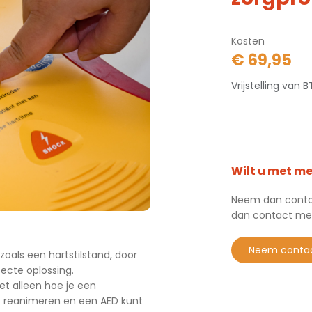
Kosten
€ 69,95
Vrijstelling van
Wilt u met m
Neem dan contac
dan contact me
neem conta
zoals een hartstilstand, door
ecte oplossing.
et alleen hoe je een
nt reanimeren en een AED kunt