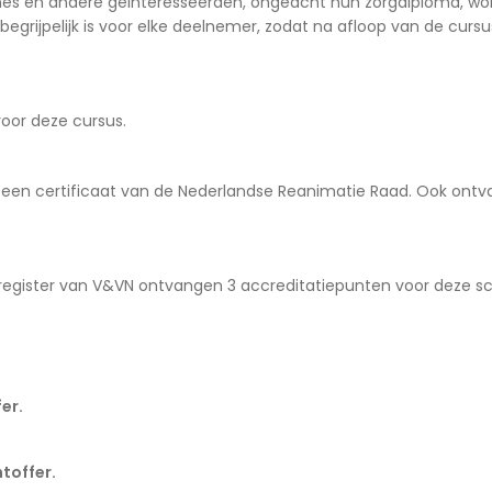
plines en andere geïnteresseerden, ongeacht hun zorgdiploma, wo
begrijpelijk is voor elke deelnemer, zodat na afloop van de cursu
voor deze cursus.
 een certificaat van de Nederlandse Reanimatie Raad. Ook ontv
sregister van V&VN ontvangen 3 accreditatiepunten voor deze sc
er.
toffer.