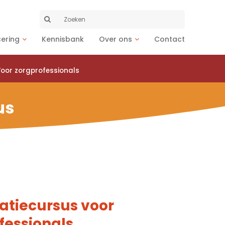
Zoeken
naar:
cering
Kennisbank
Over ons
Contact
oor zorgprofessionals
us
tiecursus voor
fessionals