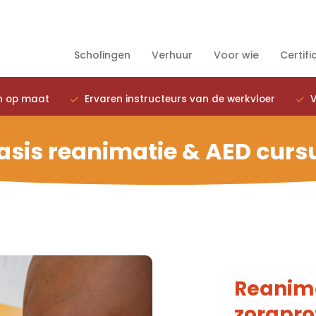
Scholingen
Verhuur
Voor wie
Certifi
n op maat
Ervaren instructeurs van de werkvloer
V
asis reanimatie & AED curs
Reanima
zorgpro