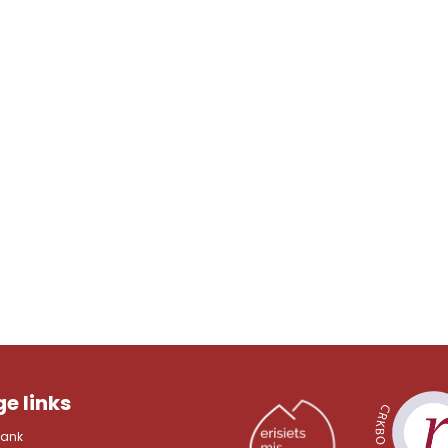
e links
bank