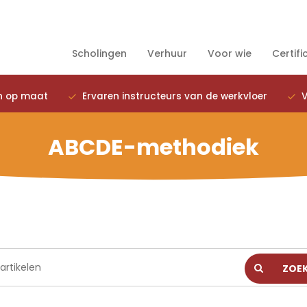
Scholingen
Verhuur
Voor wie
Certifi
n op maat
Ervaren instructeurs van de werkvloer
V
ABCDE-methodiek
ZOE