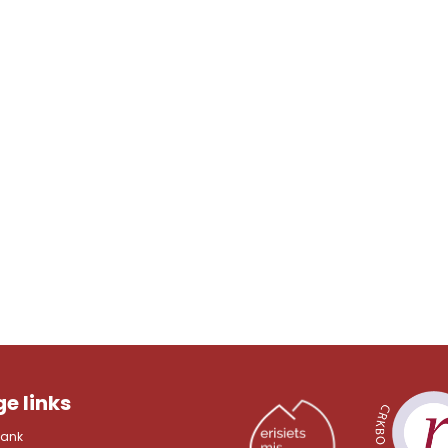
e links
bank