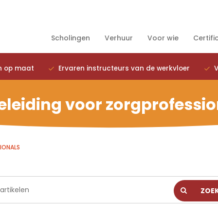
Scholingen
Verhuur
Voor wie
Certifi
n op maat
Ervaren instructeurs van de werkvloer
V
eleiding voor zorgprofessio
IONALS
ZOE