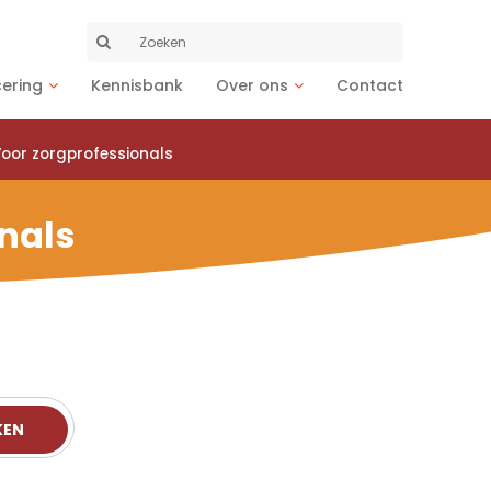
Zoeken
naar:
cering
Kennisbank
Over ons
Contact
oor zorgprofessionals
nals
KEN