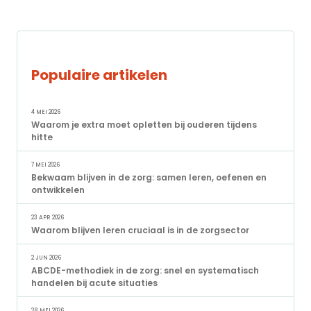
Populaire artikelen
4 MEI 2026
Waarom je extra moet opletten bij ouderen tijdens
hitte
7 MEI 2026
Bekwaam blijven in de zorg: samen leren, oefenen en
ontwikkelen
23 APR 2026
Waarom blijven leren cruciaal is in de zorgsector
2 JUN 2026
ABCDE-methodiek in de zorg: snel en systematisch
handelen bij acute situaties
28 MEI 2026